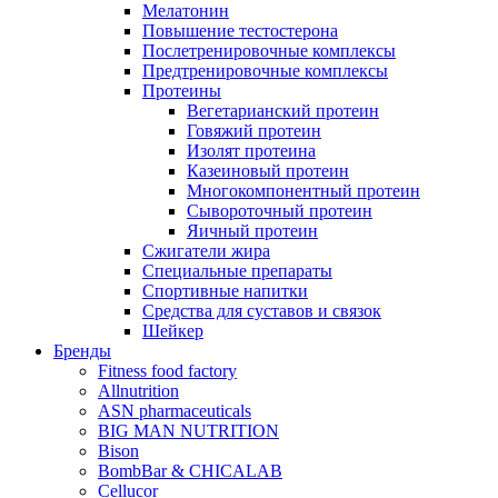
Мелатонин
Повышение тестостерона
Послетренировочные комплексы
Предтренировочные комплексы
Протеины
Вегетарианский протеин
Говяжий протеин
Изолят протеина
Казеиновый протеин
Многокомпонентный протеин
Сывороточный протеин
Яичный протеин
Сжигатели жира
Специальные препараты
Спортивные напитки
Средства для суставов и связок
Шейкер
Бренды
Fitness food factory
Allnutrition
ASN pharmaceuticals
BIG MAN NUTRITION
Bison
BombBar & CHICALAB
Cellucor