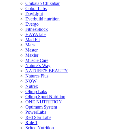
Chikalab Chikabar
Cobra Labs
DayLight
Everbuild nutrition
Evergo
FitnesShock
HAYA labs
Mad Fit
Mars
Master
Maxler
Muscle Care
Nature`s Way
NATURE'S BEAUTY
Natures Plus
NOW
Nutrex
Olimp Labs
Olimp Sport Nutrition
ONE NUTRITION
Optimum System
PowerLabs
Red Star Labs
Rule 1
Scitec Nutrition