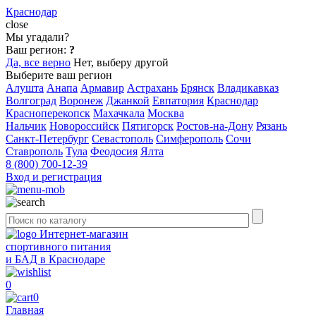
Краснодар
close
Мы угадали?
Ваш регион:
?
Да, все верно
Нет, выберу другой
Выберите ваш регион
Алушта
Анапа
Армавир
Астрахань
Брянск
Владикавказ
Волгоград
Воронеж
Джанкой
Евпатория
Краснодар
Красноперекопск
Махачкала
Москва
Нальчик
Новороссийск
Пятигорск
Ростов-на-Дону
Рязань
Санкт-Петербург
Севастополь
Симферополь
Сочи
Ставрополь
Тула
Феодосия
Ялта
8 (800) 700-12-39
Вход и регистрация
Интернет-магазин
спортивного питания
и БАД в Краснодаре
0
0
Главная