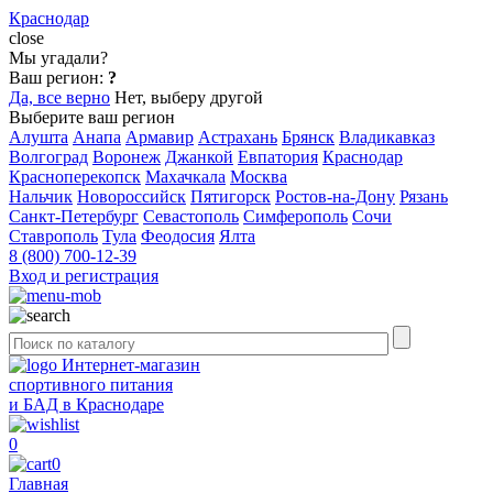
Краснодар
close
Мы угадали?
Ваш регион:
?
Да, все верно
Нет, выберу другой
Выберите ваш регион
Алушта
Анапа
Армавир
Астрахань
Брянск
Владикавказ
Волгоград
Воронеж
Джанкой
Евпатория
Краснодар
Красноперекопск
Махачкала
Москва
Нальчик
Новороссийск
Пятигорск
Ростов-на-Дону
Рязань
Санкт-Петербург
Севастополь
Симферополь
Сочи
Ставрополь
Тула
Феодосия
Ялта
8 (800) 700-12-39
Вход и регистрация
Интернет-магазин
спортивного питания
и БАД в Краснодаре
0
0
Главная