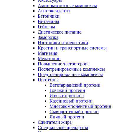
Аксессуары
Аминокислотные комплексы
Антиоксиданты
Батончики
Витамины
Гейнеры
Диетическое питание
Заморозка
Изотоники и энергетики
Креатин и транспортные системы
Магнезия
Мелатонин
Повышение тестостерона
Послетренировочные комплексы
Предтренировочные комплексы
Протеины
Вегетарианский протеин
Говяжий протеин
Изолят протеина
Казеиновый протеин
Многокомпонентный протеин
Сывороточный протеин
Яичный протеин
Сжигатели жира
Специальные препараты