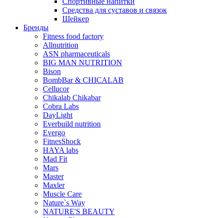
Спортивные напитки
Средства для суставов и связок
Шейкер
Бренды
Fitness food factory
Allnutrition
ASN pharmaceuticals
BIG MAN NUTRITION
Bison
BombBar & CHICALAB
Cellucor
Chikalab Chikabar
Cobra Labs
DayLight
Everbuild nutrition
Evergo
FitnesShock
HAYA labs
Mad Fit
Mars
Master
Maxler
Muscle Care
Nature`s Way
NATURE'S BEAUTY