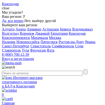
Краснодар
close
Мы угадали?
Ваш регион:
?
Да, все верно
Нет, выберу другой
Выберите ваш регион
Алушта
Анапа
Армавир
Астрахань
Брянск
Владикавказ
Волгоград
Воронеж
Джанкой
Евпатория
Краснодар
Красноперекопск
Махачкала
Москва
Нальчик
Новороссийск
Пятигорск
Ростов-на-Дону
Рязань
Санкт-Петербург
Севастополь
Симферополь
Сочи
Ставрополь
Тула
Феодосия
Ялта
8 (800) 700-12-39
Вход и регистрация
Интернет-магазин
спортивного питания
и БАД в Краснодаре
0
0
Главная