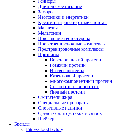
Гейнеры
Диетическое питание
Заморозка
Изотоники и энергетики
Креатин и транспортные системы
Магнезия
Мелатонин
Повышение тестостерона
Послетренировочные комплексы
Предтренировочные комплексы
Протеины
Вегетарианский протеин
Говяжий протеин
Изолят протеина
Казеиновый протеин
Многокомпонентный протеин
Сывороточный протеин
Яичный протеин
Сжигатели жира
Специальные препараты
Спортивные напитки
Средства для суставов и связок
Шейкер
Бренды
Fitness food factory