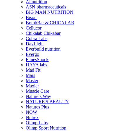
Allnutrition
ASN pharmaceuticals
BIG MAN NUTRITION
Bison
BombBar & CHICALAB
Cellucor
Chikalab Chikabar
Cobra Labs
DayLight
Everbuild nutrition
Evergo
FitnesShock
HAYA labs
Mad Fit
Mars
Master
Maxler
Muscle Care
Nature`s Way
NATURE'S BEAUTY
Natures Plus
NOW
Nutrex
Olimp Labs
Olimp Sport Nutrition