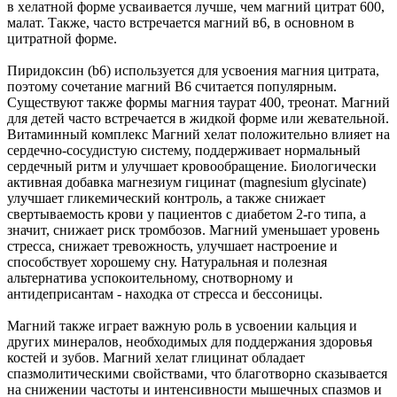
в хелатной форме усваивается лучше, чем магний цитрат 600,
малат. Также, часто встречается магний в6, в основном в
цитратной форме.
Пиридоксин (b6) используется для усвоения магния цитрата,
поэтому сочетание магний В6 считается популярным.
Существуют также формы магния таурат 400, треонат. Магний
для детей часто встречается в жидкой форме или жевательной.
Витаминный комплекс Магний хелат положительно влияет на
сердечно-сосудистую систему, поддерживает нормальный
сердечный ритм и улучшает кровообращение. Биологически
активная добавка магнезиум гицинат (magnesium glycinate)
улучшает гликемический контроль, а также снижает
свертываемость крови у пациентов с диабетом 2-го типа, а
значит, снижает риск тромбозов. Магний уменьшает уровень
стресса, снижает тревожность, улучшает настроение и
способствует хорошему сну. Натуральная и полезная
альтернатива успокоительному, снотворному и
антидеприсантам - находка от стресса и бессоницы.
Магний также играет важную роль в усвоении кальция и
других минералов, необходимых для поддержания здоровья
костей и зубов. Магний хелат глицинат обладает
спазмолитическими свойствами, что благотворно сказывается
на снижении частоты и интенсивности мышечных спазмов и