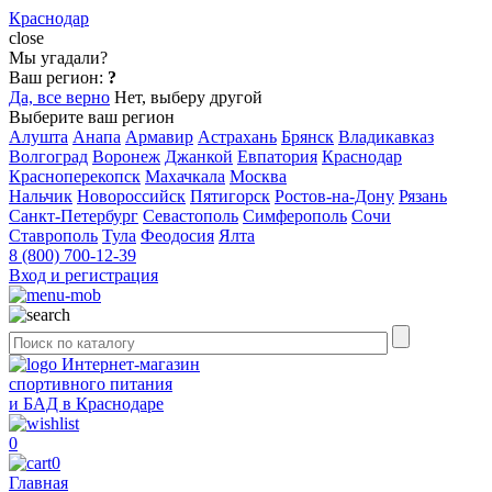
Краснодар
close
Мы угадали?
Ваш регион:
?
Да, все верно
Нет, выберу другой
Выберите ваш регион
Алушта
Анапа
Армавир
Астрахань
Брянск
Владикавказ
Волгоград
Воронеж
Джанкой
Евпатория
Краснодар
Красноперекопск
Махачкала
Москва
Нальчик
Новороссийск
Пятигорск
Ростов-на-Дону
Рязань
Санкт-Петербург
Севастополь
Симферополь
Сочи
Ставрополь
Тула
Феодосия
Ялта
8 (800) 700-12-39
Вход и регистрация
Интернет-магазин
спортивного питания
и БАД в Краснодаре
0
0
Главная