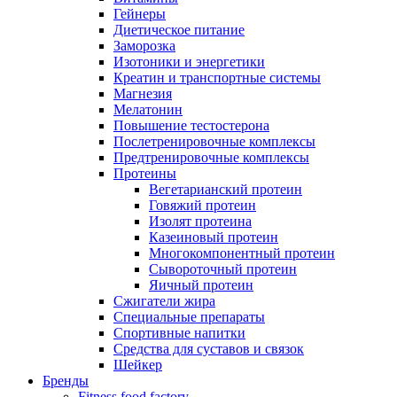
Гейнеры
Диетическое питание
Заморозка
Изотоники и энергетики
Креатин и транспортные системы
Магнезия
Мелатонин
Повышение тестостерона
Послетренировочные комплексы
Предтренировочные комплексы
Протеины
Вегетарианский протеин
Говяжий протеин
Изолят протеина
Казеиновый протеин
Многокомпонентный протеин
Сывороточный протеин
Яичный протеин
Сжигатели жира
Специальные препараты
Спортивные напитки
Средства для суставов и связок
Шейкер
Бренды
Fitness food factory