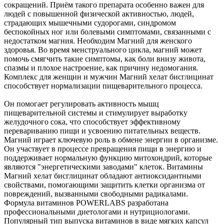
сокращений. Приём такого препарата особенно важен для
людей с повышенной физической активностью, людей,
страдающих мышечными судорогами, синдромом
беспокойных ног или болевыми симптомами, связанными с
недостатком магния. Необходим Магний для женского
здоровья. Во время менструального цикла, магний может
помочь смягчить такие симптомы, как боли внизу живота,
спазмы и плохое настроение, как причину недомогания.
Комплекс для женщин и мужчин Магний хелат бисглицинат
способствует нормализации пищеварительного процесса.
Он помогает регулировать активность мышц
пищеварительной системы и стимулирует выработку
желудочного сока, что способствует эффективному
перевариванию пищи и усвоению питательных веществ.
Магний играет ключевую роль в обмене энергии в организме.
Он участвует в процессе превращения пищи в энергию и
поддерживает нормальную функцию митохондрий, которые
являются "энергетическими заводами" клеток. Витамины
Магний хелат бисглицинат обладают антиоксидантными
свойствами, помогающими защитить клетки организма от
повреждений, вызванными свободными радикалами.
Формула витаминов POWERLABS разработана
профессиональными диетологами и нутрициологами.
Популярный тип выпуска витаминов в виде мягких капсул