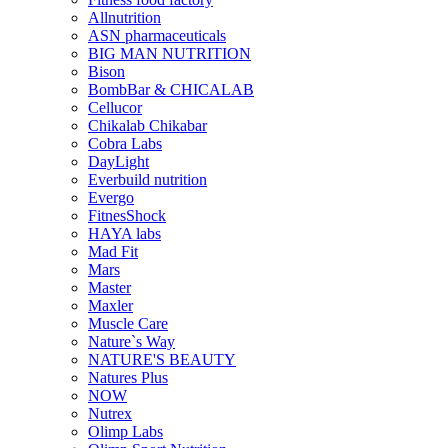
Allnutrition
ASN pharmaceuticals
BIG MAN NUTRITION
Bison
BombBar & CHICALAB
Cellucor
Chikalab Chikabar
Cobra Labs
DayLight
Everbuild nutrition
Evergo
FitnesShock
HAYA labs
Mad Fit
Mars
Master
Maxler
Muscle Care
Nature`s Way
NATURE'S BEAUTY
Natures Plus
NOW
Nutrex
Olimp Labs