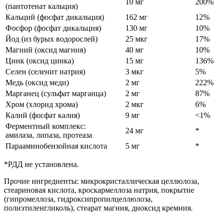
10 мг
200%
(пантотенат кальция)
Кальций (фосфат дикальция)
162 мг
12%
Фосфор (фосфат дикальция)
130 мг
10%
Йод (из бурых водорослей)
25 мкг
17%
Магний (оксид магния)
40 мг
10%
Цинк (оксид цинка)
15 мг
136%
Селен (селенит натрия)
3 мкг
5%
Медь (оксид меди)
2 мг
222%
Марганец (сульфат марганца)
2 мг
87%
Хром (хлорид хрома)
2 мкг
6%
Калий (фосфат калия)
9 мг
<1%
Ферментный комплекс:
24 мг
*
амилаза, липаза, протеаза
Парааминобензойная кислота
5 мг
*
*РДД не установлена.
Прочие ингредиенты: микрокристаллическая целлюлоза,
стеариновая кислота, кроскармеллоза натрия, покрытие
(гипромеллоза, гидроксипропилцеллюлоза,
полиэтиленгликоль), стеарат магния, диоксид кремния.