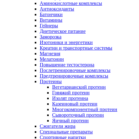
Аминокислотные комплексы
Антиоксиданты
Батончики
Витамины
Гейнеры
Диетическое питание
Заморозка
Изотоники и энергетики
Креатин и транспортные системы
Магнезия
Мелатонин
Повышение тестостерона
Послетренировочные комплексы
Предтренировочные комплексы
Протеины
Вегетарианский протеин
Говяжий протеин
Изолят протеина
Казеиновый протеин
Многокомпонентный протеин
Сывороточный протеин
Яичный протеин
Сжигатели жира
Специальные препараты
Спортивные напитки