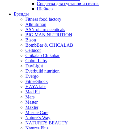
Средства для суставов и связок
Шейкер
Бренды
Fitness food factory
Allnutrition
ASN pharmaceuticals
BIG MAN NUTRITION
Bison
BombBar & CHICALAB
Cellucor
Chikalab Chikabar
Cobra Labs
DayLight
Everbuild nutrition
Evergo
FitnesShock
HAYA labs
Mad Fit
Mars
Master
Maxler
Muscle Care
Nature`s Way
NATURE'S BEAUTY
Natures Plus