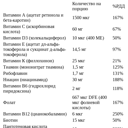
Количество на
%РДД
порцию
Витамин А (ацетат ретинола и
1500 мкг
167%
бета-каротин)
Витамин С (аскорбиновая
60 мг
67%
кислота)
Витамин D3 (холекальциферол)
10 мкг (400 МЕ)
50%
Витамин E (ацетат дл-альфа-
токоферола и сукцинат д-альфа-
14,5 мг
97%
токоферола)
Витамин К (филлохинон)
25 мкг
21%
Тиамин (мононитрат тиамина)
1,5 мг
125%
Рибофлавин
1,7 мг
131%
Ниацин (ниацинамид)
30 мг
188%
Витамин B6 (гидрохлорид
2 мг
118%
пиридоксина)
667 мкг DFE (400
Фолат
мкг фолиевой
167%
кислоты)
Витамин B12 (цианокобаламин)
6 мкг
250%
Биотин
15 мкг
50%
Пантотеновая кислота