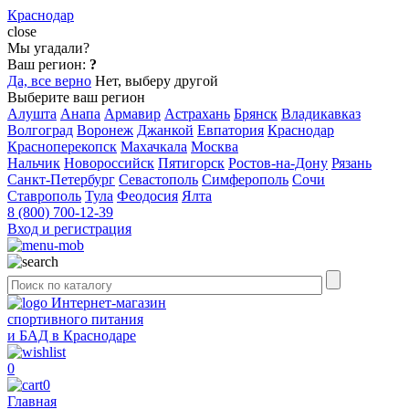
Краснодар
close
Мы угадали?
Ваш регион:
?
Да, все верно
Нет, выберу другой
Выберите ваш регион
Алушта
Анапа
Армавир
Астрахань
Брянск
Владикавказ
Волгоград
Воронеж
Джанкой
Евпатория
Краснодар
Красноперекопск
Махачкала
Москва
Нальчик
Новороссийск
Пятигорск
Ростов-на-Дону
Рязань
Санкт-Петербург
Севастополь
Симферополь
Сочи
Ставрополь
Тула
Феодосия
Ялта
8 (800) 700-12-39
Вход и регистрация
Интернет-магазин
спортивного питания
и БАД в Краснодаре
0
0
Главная