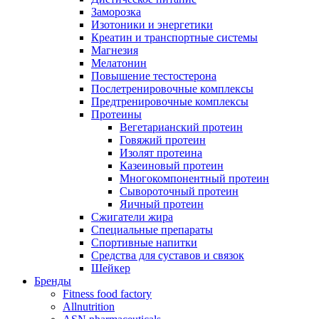
Заморозка
Изотоники и энергетики
Креатин и транспортные системы
Магнезия
Мелатонин
Повышение тестостерона
Послетренировочные комплексы
Предтренировочные комплексы
Протеины
Вегетарианский протеин
Говяжий протеин
Изолят протеина
Казеиновый протеин
Многокомпонентный протеин
Сывороточный протеин
Яичный протеин
Сжигатели жира
Специальные препараты
Спортивные напитки
Средства для суставов и связок
Шейкер
Бренды
Fitness food factory
Allnutrition