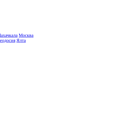
ахачкала
Москва
еодосия
Ялта