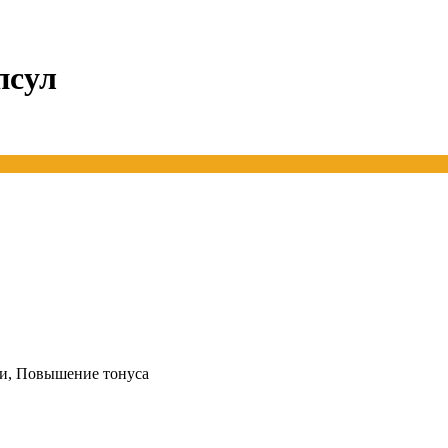
псул
и, Повышение тонуса