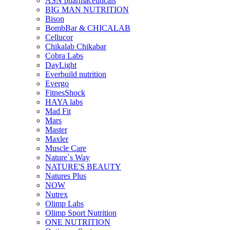
ASN pharmaceuticals
BIG MAN NUTRITION
Bison
BombBar & CHICALAB
Cellucor
Chikalab Chikabar
Cobra Labs
DayLight
Everbuild nutrition
Evergo
FitnesShock
HAYA labs
Mad Fit
Mars
Master
Maxler
Muscle Care
Nature`s Way
NATURE'S BEAUTY
Natures Plus
NOW
Nutrex
Olimp Labs
Olimp Sport Nutrition
ONE NUTRITION