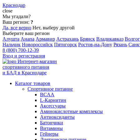
Краснодар
close
Мы угадали?
Ваш регион:
?
Да, все верно
Нет, выберу другой
Выберите ваш регион
Алушта
Анапа
Армавир
Астрахань
Брянск
Владикавказ
Волгог
Нальчик
Новороссийск
Пятигорск
Ростов-на-Дону
Рязань
Санк
8 (800) 700-12-39
Вход и регистрация
Интернет-магазин
спортивного питания
и БАД в Краснодаре
Каталог товаров
Спортивное питание
BCAA
L-Карнитин
Аксессуары
Аминокислотные комплексы
Антиоксиданты
Батончики
Витамины
Гейнеры
Диетическое питание