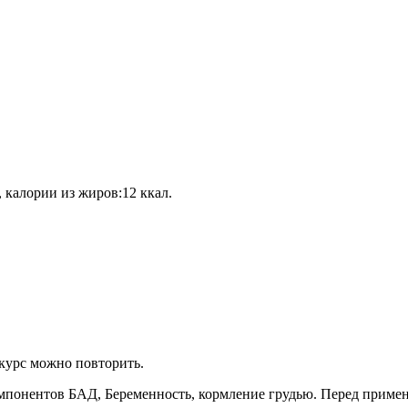
 калории из жиров:12 ккал.
курс можно повторить.
понентов БАД, Беременность, кормление грудью. Перед примене