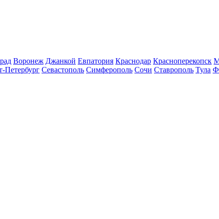
рад
Воронеж
Джанкой
Евпатория
Краснодар
Красноперекопск
М
т-Петербург
Севастополь
Симферополь
Сочи
Ставрополь
Тула
Ф