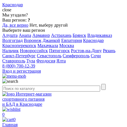
Краснодар
close
Мы угадали?
Ваш регион:
?
Да, все верно
Нет, выберу другой
Выберите ваш регион
Алушта
Анапа
Армавир
Астрахань
Брянск
Владикавказ
Волгоград
Воронеж
Джанкой
Евпатория
Краснодар
Красноперекопск
Махачкала
Москва
Нальчик
Новороссийск
Пятигорск
Ростов-на-Дону
Рязань
Санкт-Петербург
Севастополь
Симферополь
Сочи
Ставрополь
Тула
Феодосия
Ялта
8 (800) 700-12-39
Вход и регистрация
Интернет-магазин
спортивного питания
и БАД в Краснодаре
0
0
Главная