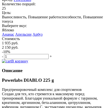
Количество порций:
25
Цель:
Выносливость, Повышение работоспособности, Повышение
тонуса
Выберите вкус
Яблоко
Ананас
Апельсин
Арбуз
Стоимость
1 935 руб.
2 150 руб.
-10%
-
+
В корзину
Описание
Powerlabs DIABLO 225 g
Предтренировочный комплекс для спортсменов
Создан для тех, кто стремится к максимуму перед
тренировкой. Благодаря уникальной формуле с таурином,
креатином, аргинином, бета-аланином, цитруллином,
кофеином, витамином C, экстрактами шизандры, женьшеня,