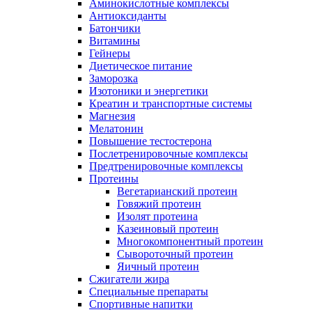
Аминокислотные комплексы
Антиоксиданты
Батончики
Витамины
Гейнеры
Диетическое питание
Заморозка
Изотоники и энергетики
Креатин и транспортные системы
Магнезия
Мелатонин
Повышение тестостерона
Послетренировочные комплексы
Предтренировочные комплексы
Протеины
Вегетарианский протеин
Говяжий протеин
Изолят протеина
Казеиновый протеин
Многокомпонентный протеин
Сывороточный протеин
Яичный протеин
Сжигатели жира
Специальные препараты
Спортивные напитки