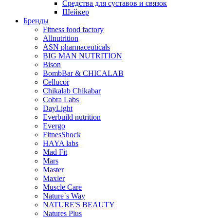
Средства для суставов и связок
Шейкер
Бренды
Fitness food factory
Allnutrition
ASN pharmaceuticals
BIG MAN NUTRITION
Bison
BombBar & CHICALAB
Cellucor
Chikalab Chikabar
Cobra Labs
DayLight
Everbuild nutrition
Evergo
FitnesShock
HAYA labs
Mad Fit
Mars
Master
Maxler
Muscle Care
Nature`s Way
NATURE'S BEAUTY
Natures Plus