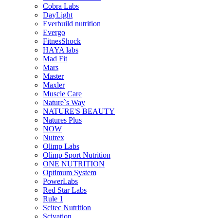
Cobra Labs
DayLight
Everbuild nutrition
Evergo
FitnesShock
HAYA labs
Mad Fit
Mars
Master
Maxler
Muscle Care
Nature`s Way
NATURE'S BEAUTY
Natures Plus
NOW
Nutrex
Olimp Labs
Olimp Sport Nutrition
ONE NUTRITION
Optimum System
PowerLabs
Red Star Labs
Rule 1
Scitec Nutrition
Scivation