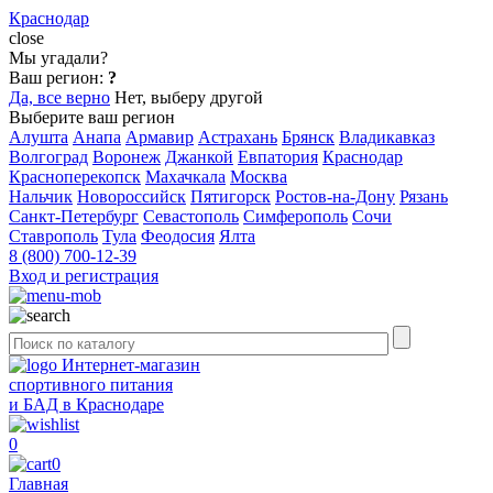
Краснодар
close
Мы угадали?
Ваш регион:
?
Да, все верно
Нет, выберу другой
Выберите ваш регион
Алушта
Анапа
Армавир
Астрахань
Брянск
Владикавказ
Волгоград
Воронеж
Джанкой
Евпатория
Краснодар
Красноперекопск
Махачкала
Москва
Нальчик
Новороссийск
Пятигорск
Ростов-на-Дону
Рязань
Санкт-Петербург
Севастополь
Симферополь
Сочи
Ставрополь
Тула
Феодосия
Ялта
8 (800) 700-12-39
Вход и регистрация
Интернет-магазин
спортивного питания
и БАД в Краснодаре
0
0
Главная