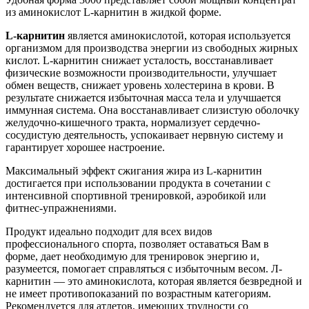
из аминокислот L-карнитин в жидкой форме.
L-карнитин
является аминокислотой, которая используется
организмом для производства энергии из свободных жирных
кислот. L-карнитин снижает усталость, восстанавливает
физические возможности производительности, улучшает
обмен веществ, снижает уровень холестерина в крови. В
результате снижается избыточная масса тела и улучшается
иммунная система. Она восстанавливает слизистую оболочку
желудочно-кишечного тракта, нормализует сердечно-
сосудистую деятельность, успокаивает нервную систему и
гарантирует хорошее настроение.
Максимальный эффект сжигания жира из L-карнитин
достигается при использовании продукта в сочетании с
интенсивной спортивной тренировкой, аэробикой или
фитнес-упражнениями.
Продукт идеально подходит для всех видов
профессионального спорта, позволяет оставаться Вам в
форме, дает необходимую для тренировок энергию и,
разумеется, помогает справляться с избыточным весом. Л-
карнитин — это аминокислота, которая является безвредной и
не имеет противопоказаний по возрастным категориям.
Рекомендуется для атлетов, имеющих трудности со