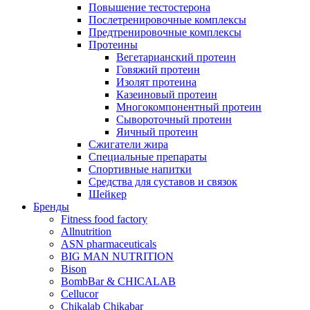
Повышение тестостерона
Послетренировочные комплексы
Предтренировочные комплексы
Протеины
Вегетарианский протеин
Говяжий протеин
Изолят протеина
Казеиновый протеин
Многокомпонентный протеин
Сывороточный протеин
Яичный протеин
Сжигатели жира
Специальные препараты
Спортивные напитки
Средства для суставов и связок
Шейкер
Бренды
Fitness food factory
Allnutrition
ASN pharmaceuticals
BIG MAN NUTRITION
Bison
BombBar & CHICALAB
Cellucor
Chikalab Chikabar