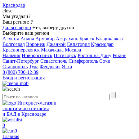
Краснодар
close
Мы угадали?
Ваш регион:
?
Да, все верно
Нет, выберу другой
Выберите ваш регион
Алушта
Анапа
Армавир
Астрахань
Брянск
Владикавказ
Волгоград
Воронеж
Джанкой
Евпатория
Краснодар
Красноперекопск
Махачкала
Москва
Нальчик
Новороссийск
Пятигорск
Ростов-на-Дону
Рязань
Санкт-Петербург
Севастополь
Симферополь
Сочи
Ставрополь
Тула
Феодосия
Ялта
8 (800) 700-12-39
Вход и регистрация
Интернет-магазин
спортивного питания
и БАД в Краснодаре
0
0
Главная