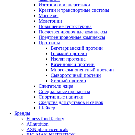
Изотоники и энергетики
Креатин и транспортные системы
Магнезия
Мелатонин
Повышение тестостерона
Послетренировочные комплексы
Предтренировочные комплексы
Протеины
Вегетарианский протеин
Говяжий протеин
Изолят протеина
Казеиновый протеин
Многокомпонентный протеин
Сывороточный протеин
Яичный протеин
Сжигатели жира
Специальные препараты
Спортивные напитки
Средства для суставов и связок
Шейкер
Бренды
Fitness food factory
Allnutrition
ASN pharmaceuticals
BIG MAN NUTRITION