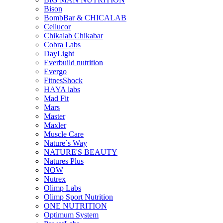
Bison
BombBar & CHICALAB
Cellucor
Chikalab Chikabar
Cobra Labs
DayLight
Everbuild nutrition
Evergo
FitnesShock
HAYA labs
Mad Fit
Mars
Master
Maxler
Muscle Care
Nature`s Way
NATURE'S BEAUTY
Natures Plus
NOW
Nutrex
Olimp Labs
Olimp Sport Nutrition
ONE NUTRITION
Optimum System