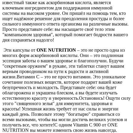
известный также как аскорбиновая кислота, является
ключевым ингредиентом для поддержания иммунной
системы на высоком уровне. Он пришёл на помощь тем, кто
ищет надёжное решение для преодоления простуды и более
сильного иммунного ответа организма на различные вызовы.
Просто представьте себе: вы насыщаете своё тело этим
"компаньоном здоровья", который помогает бодрости вашего
дня сохраняться надолго!
Эти капсулы от
ONE NUTRITION
– это не просто одна из
многих форм аскорбиновой кислоты. Они – это подлинная
эссенция заботы о вашем здоровье и благополучии. Будучи
"секретным оружием" в рукаве, эти таблетки станут вашим
верным проводником на пути к радости и активной
жизни.Витамин C – это не просто витамин. Это уникальное
сочетание полезных веществ, которое подарит вашей коже
безупречность и молодость. Представьте себе: она будет
облагорожена и украшена блеском, а вы будете излучать
естественную красоту и уверенность.Остановись! Ощути силу
этого "священного зелья" для иммунитета, здоровья и
красоты! Успешная жизнь требует от нас силы и энергии
каждый день. Позвольте этому "богатырю" справиться со
всеми вызовами, чтобы вы могли достичь великих успехов и
получить все, что хотите!С одним Vitamin C 900 от ONE
NUTRITION вы можете изменить свою жизнь навсегда.