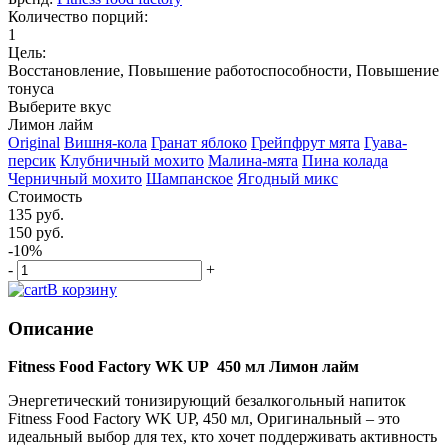
Количество порций:
1
Цель:
Восстановление, Повышение работоспособности, Повышение
тонуса
Выберите вкус
Лимон лайм
Original
Вишня-кола
Гранат яблоко
Грейпфрут мята
Гуава-
персик
Клубничный мохито
Малина-мята
Пина колада
Черничный мохито
Шампанское
Ягодный микс
Стоимость
135 руб.
150 руб.
-10%
-
+
В корзину
Описание
Fitness Food Factory WK UP 450 мл Лимон лайм
Энергетический тонизирующий безалкогольный напиток
Fitness Food Factory WK UP, 450 мл, Оригинальный – это
идеальный выбор для тех, кто хочет поддерживать активность