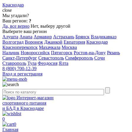
Краснодар
close
Мы угадали?
Ваш регион:
?
Да, все верно
Нет, выберу другой
Выберите ваш регион
Алушта
Анапа
Армавир
Астрахань
Брянск
Владикавказ
Волгоград
Воронеж
Джанкой
Евпатория
Краснодар
Красноперекопск
Махачкала
Москва
Нальчик
Новороссийск
Пятигорск
Ростов-на-Дону
Рязань
Санкт-Петербург
Севастополь
Симферополь
Сочи
Ставрополь
Тула
Феодосия
Ялта
8 (800) 700-12-39
Вход и регистрация
Интернет-магазин
спортивного питания
и БАД в Краснодаре
0
0
Главная