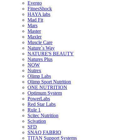
Evergo
FitnesShock
HAYA labs
Mad Fit
Mars
Master
Maxler
Muscle Care
Nature`s Way
NATURE'S BEAUTY
Natures Plus
NOW
Nutrex
Olimp Labs
Olimp Sport Nutrition
ONE NUTRITION
Optimum System
PowerLabs
Red Star Labs
Rule 1
Scitec Nutrition
Scivation
SFD
SNAQ FABRIQ
TITAN Support Systems