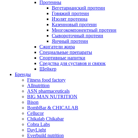
Протеины
Вегетарианский протеин
Говяжий протеин
Изолят протеина
Казеиновый протеин
Многокомпонентный протеин
Сывороточный протеин
Яичный протеин
Сжигатели жира
Специальные препараты
Спортивные напитки
Средства для суставов и связок
Шейкер
Бренды
Fitness food factory
Allnutrition
ASN pharmaceuticals
BIG MAN NUTRITION
Bison
BombBar & CHICALAB
Cellucor
Chikalab Chikabar
Cobra Labs
DayLight
Everbuild nutrition