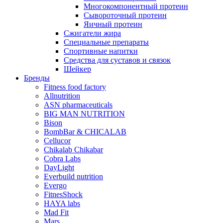
Многокомпонентный протеин
Сывороточный протеин
Яичный протеин
Сжигатели жира
Специальные препараты
Спортивные напитки
Средства для суставов и связок
Шейкер
Бренды
Fitness food factory
Allnutrition
ASN pharmaceuticals
BIG MAN NUTRITION
Bison
BombBar & CHICALAB
Cellucor
Chikalab Chikabar
Cobra Labs
DayLight
Everbuild nutrition
Evergo
FitnesShock
HAYA labs
Mad Fit
Mars