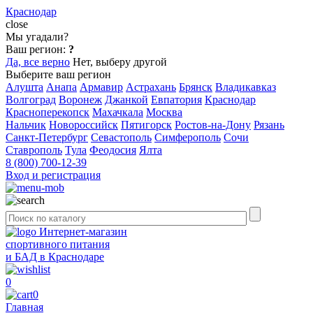
Краснодар
close
Мы угадали?
Ваш регион:
?
Да, все верно
Нет, выберу другой
Выберите ваш регион
Алушта
Анапа
Армавир
Астрахань
Брянск
Владикавказ
Волгоград
Воронеж
Джанкой
Евпатория
Краснодар
Красноперекопск
Махачкала
Москва
Нальчик
Новороссийск
Пятигорск
Ростов-на-Дону
Рязань
Санкт-Петербург
Севастополь
Симферополь
Сочи
Ставрополь
Тула
Феодосия
Ялта
8 (800) 700-12-39
Вход и регистрация
Интернет-магазин
спортивного питания
и БАД в Краснодаре
0
0
Главная