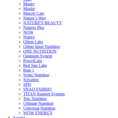
Master
Maxler
Muscle Care
Nature`s Way
NATURE'S BEAUTY
Natures Plus
NOW
Nutrex
Olimp Labs
Olimp Sport Nutrition
ONE NUTRITION
Optimum System
PowerLabs
Red Star Labs
Rule 1
Scitec Nutrition
Scivation
SFD
SNAQ FABRIQ
TITAN Support Systems
Trec Nutrition
Ultimate Nutrition
Universal Nutrition
WOW ENERGY
Акции