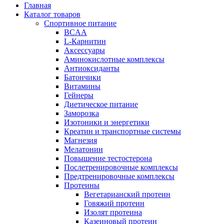
Главная
Каталог товаров
Спортивное питание
BCAA
L-Карнитин
Аксессуары
Аминокислотные комплексы
Антиоксиданты
Батончики
Витамины
Гейнеры
Диетическое питание
Заморозка
Изотоники и энергетики
Креатин и транспортные системы
Магнезия
Мелатонин
Повышение тестостерона
Послетренировочные комплексы
Предтренировочные комплексы
Протеины
Вегетарианский протеин
Говяжий протеин
Изолят протеина
Казеиновый протеин